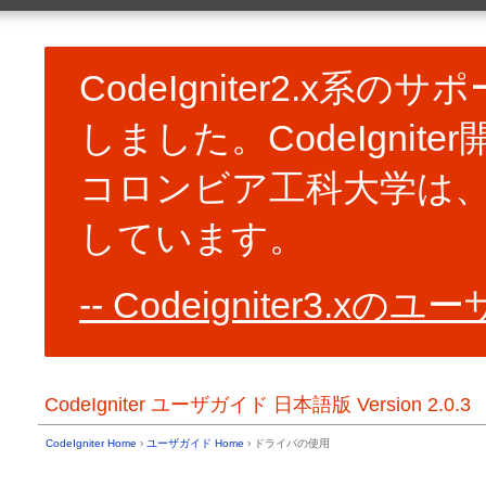
一般的なトピック
ユーザガイド Home
CodeIgniter の URL
目次
コントローラ
CodeIgniter2.x系
基本情報
予約語一覧
サーバ必要条件
ビュー
しました。CodeIgni
ライセンス契約書 (原文と参考訳)
モデル
変更履歴
ヘルパー関数
クレジット表示
CodeIgniter ライブラリの使用
コロンビア工科大学は、Cod
ユーザライブラリの作成
インストール
CodeIgniter ドライバの使用
CodeIgniter のダウンロード
しています。
ユーザドライバの作成
インストール方法
コアクラスの作成
以前のバージョンからのアップグレード
フック - コアの拡張
トラブルシューティング
Codeigniter3.x
リソースの自動読み込み
イントロダクション
共通関数
URI ルーティング
はじめよう
エラー処理
CodeIgniter の簡単な紹介
キャッシュ
CodeIgniter チートシート
アプリケーションのプロファイ
CodeIgniter ユーザガイド 日本語版 Version 2.0.3
サポートしている機能
CLI からの実行
アプリケーションフローチャート
アプリケーションの管理
Model-View-Controller
CodeIgniter Home
›
ユーザガイド Home
› ドライバの使用
複数環境のハンドリング
アーキテクチャのゴール
代替の PHP 構文