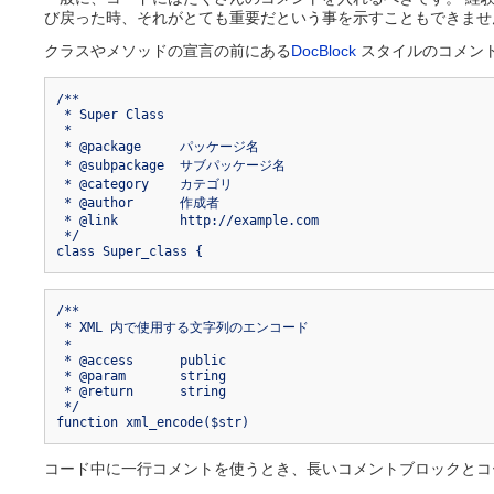
び戻った時、それがとても重要だという事を示すこともできませ
クラスやメソッドの宣言の前にある
DocBlock
スタイルのコメント
/**

 * Super Class

 *

 * @package	パッケージ名

 * @subpackage	サブパッケージ名

 * @category	カテゴリ

 * @author	作成者

 * @link	http://example.com

 */

class Super_class {
/**

 * XML 内で使用する文字列のエンコード

 *

 * @access	public

 * @param	string

 * @return	string

 */

function xml_encode($str)
コード中に一行コメントを使うとき、長いコメントブロックとコ