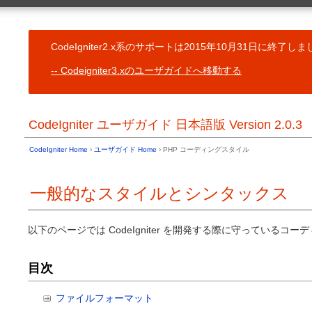
一般的なトピッ
ユーザガイド Home
CodeIgniter
目次
コントローラ
CodeIgniter2.x系のサポートは2015年10月31日に終了
基本情報
予約語一覧
サーバ必要条件
Codeigniter3.xのユーザガイドへ移動する
ビュー
ライセンス契約書 (原文と参考訳)
モデル
変更履歴
ヘルパー関数
クレジット表示
CodeIgnit
CodeIgniter ユーザガイド 日本語版 Version 2.0.3
ユーザライブ
インストール
CodeIgnit
CodeIgniter のダウンロード
ユーザドライ
CodeIgniter Home
›
ユーザガイド Home
› PHP コーディングスタイル
インストール方法
コアクラスの
以前のバージョンからのアップグレード
フック - コ
トラブルシューティング
一般的なスタイルとシンタックス
リソースの自
イントロダクション
共通関数
URI ルーテ
はじめよう
エラー処理
以下のページでは CodeIgniter を開発する際に守っている
CodeIgniter の簡単な紹介
キャッシュ
CodeIgniter チートシート
アプリケーシ
サポートしている機能
目次
CLI からの実
アプリケーションフローチャート
アプリケーシ
Model-View-Controller
複数環境のハ
アーキテクチャのゴール
ファイルフォーマット
代替の PHP 