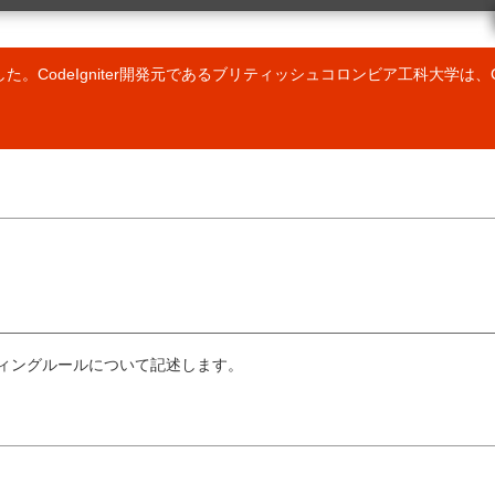
ク
クラスリファレンス
 の URL
ベンチマーククラス
カレンダークラス
しました。CodeIgniter開発元であるブリティッシュコロンビア工科大学は、C
カートクラス
設定クラス
Email クラス
暗号化クラス
er ライブラリの使用
ファイルアップロードクラス
ラリの作成
フォームバリデーション(検証)クラス
er ドライバの使用
FTP クラス
バの作成
HTML テーブルクラス
作成
画像操作クラス
アの拡張
入力クラス
動読み込み
JavaScript クラス
ローダー (読込み処理) クラス
ィング
言語クラス
出力クラス
コーディングルールについて記述します。
ページネーションクラス
ョンのプロファイリング
セキュリティクラス
行
セッションクラス
ョンの管理
トラックバッククラス
ンドリング
テンプレートパーサクラス
構文
タイポグラフィークラス