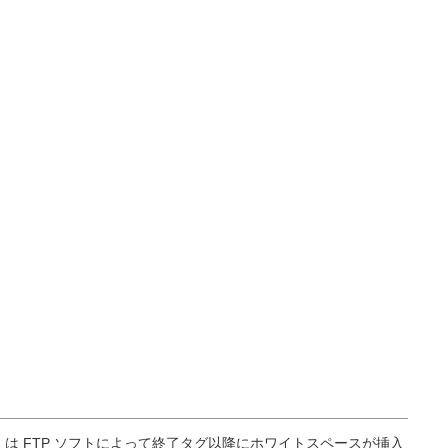
くは FTP ソフトによって終了タグ以降にホワイトスペースが挿入