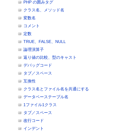
PHP の囲みタグ
セキュリティ
PHP スタイ
クラス名、メソッド名
ドキュメント
変数名
その他の情報源
コメント
メーリングリス
定数
コミュニティ
TRUE、FALSE、NULL
コミュニティ W
論理演算子
返り値の比較、型のキャスト
デバッグコード
タブ／スペース
互換性
クラス名とファイル名を共通にする
データベーステーブル名
1ファイル1クラス
タブ／スペース
改行コード
インデント