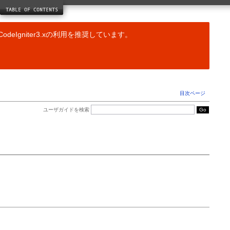
ドライバリファレンス
キャッシングクラス
データベースクラス
odeIgniter3.xの利用を推奨しています。
JavaScript クラス
ヘルパー関数リファレンス
配列ヘルパー
CAPTCHA ヘルパー
Cookie ヘルパー
目次ページ
日付ヘルパー
ディレクトリヘルパー
ユーザガイドを検索
ダウンロードヘルパー
Email ヘルパー
ファイルヘルパー
フォームヘルパー
HTML ヘルパー
語形変換ヘルパー
言語ヘルパー
数字ヘルパー
パスヘルパー
セキュリティヘルパー
スマイリーヘルパー
文字列ヘルパー