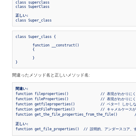
class superclass

class SuperClass

正しい
:

class Super_class
class Super_class {

	function __construct()

	{

	}

}
間違ったメソッド名と正しいメソッド名:
間違い
:

function fileproperties()		// 表現がわかりにくく、アンダースコアが抜けている

function fileProperties()		// 表現がわかりにくく、キャメルケースが使われている

function getfileproperties()		// ベター! しかしながらアンダースコアが抜けている

function getFileProperties()		// キャメルケースが使われている

function get_the_file_properties_from_the_file()	// 長過ぎる

正しい
:

function get_file_properties()	// 説明的