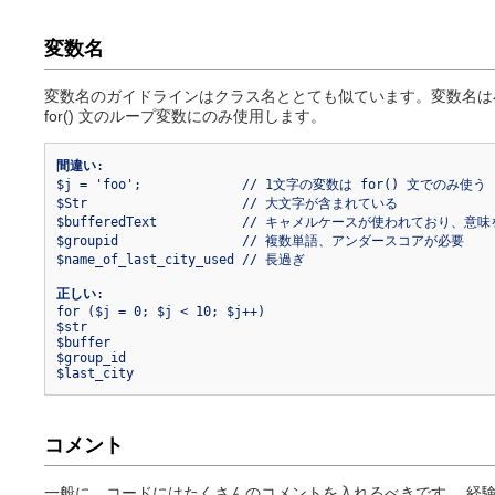
変数名
変数名のガイドラインはクラス名ととても似ています。変数名は
for() 文のループ変数にのみ使用します。
間違い
:

$j = 'foo';		// 1文字の変数は for() 文でのみ使う

$Str			// 大文字が含まれている

$bufferedText		// キャメルケースが使われており、意味を失う事無くもっと短縮できる

$groupid		// 複数単語、アンダースコアが必要

$name_of_last_city_used	// 長過ぎ

正しい
:

for ($j = 0; $j < 10; $j++)

$str

$buffer

$group_id

コメント
一般に、コードにはたくさんのコメントを入れるべきです。 経