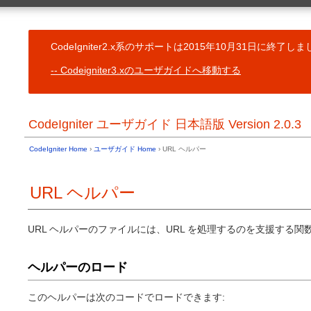
一般的なトピッ
ユーザガイド Home
CodeIgniter
目次
コントローラ
CodeIgniter2.x系のサポートは2015年10月31日に終了
基本情報
予約語一覧
サーバ必要条件
Codeigniter3.xのユーザガイドへ移動する
ビュー
ライセンス契約書 (原文と参考訳)
モデル
変更履歴
ヘルパー関数
クレジット表示
CodeIgnit
CodeIgniter ユーザガイド 日本語版 Version 2.0.3
ユーザライブ
インストール
CodeIgnit
CodeIgniter のダウンロード
ユーザドライ
CodeIgniter Home
›
ユーザガイド Home
› URL ヘルパー
インストール方法
コアクラスの
以前のバージョンからのアップグレード
フック - コ
トラブルシューティング
URL ヘルパー
リソースの自
イントロダクション
共通関数
URI ルーテ
はじめよう
エラー処理
URL ヘルパーのファイルには、URL を処理するのを支援する関
CodeIgniter の簡単な紹介
キャッシュ
CodeIgniter チートシート
アプリケーシ
サポートしている機能
ヘルパーのロード
CLI からの実
アプリケーションフローチャート
アプリケーシ
Model-View-Controller
複数環境のハ
アーキテクチャのゴール
このヘルパーは次のコードでロードできます:
代替の PHP 