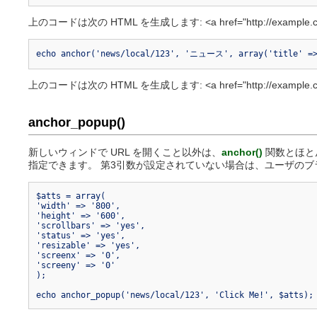
上のコードは次の HTML を生成します: <a href="http://example.co
echo anchor('news/local/123', 'ニュース', array('title
上のコードは次の HTML を生成します: <a href="http://example.co
anchor_popup()
新しいウィンドで URL を開くこと以外は、
anchor()
関数とほとん
指定できます。 第3引数が設定されていない場合は、ユーザのブ
$atts = array(
'width' => '800',
'height' => '600',
'scrollbars' => 'yes',
'status' => 'yes',
'resizable' => 'yes',
'screenx' => '0',
'screeny' => '0'
);
echo anchor_popup('news/local/123', 'Click Me!', $atts);