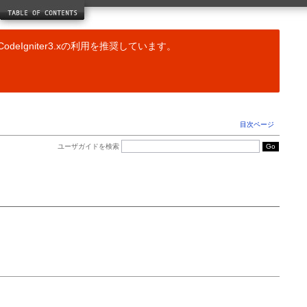
ドライバリファレンス
キャッシングクラス
データベースクラス
odeIgniter3.xの利用を推奨しています。
JavaScript クラス
ヘルパー関数リファレンス
配列ヘルパー
CAPTCHA ヘルパー
Cookie ヘルパー
目次ページ
日付ヘルパー
ディレクトリヘルパー
ユーザガイドを検索
ダウンロードヘルパー
Email ヘルパー
ファイルヘルパー
フォームヘルパー
HTML ヘルパー
語形変換ヘルパー
言語ヘルパー
数字ヘルパー
パスヘルパー
セキュリティヘルパー
スマイリーヘルパー
文字列ヘルパー