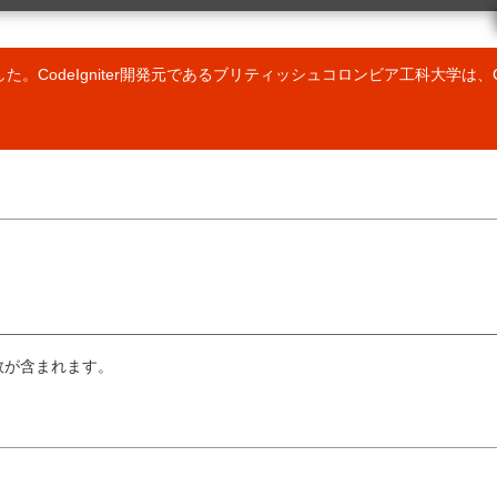
ク
クラスリファレンス
 の URL
ベンチマーククラス
カレンダークラス
しました。CodeIgniter開発元であるブリティッシュコロンビア工科大学は、C
カートクラス
設定クラス
Email クラス
暗号化クラス
er ライブラリの使用
ファイルアップロードクラス
ラリの作成
フォームバリデーション(検証)クラス
er ドライバの使用
FTP クラス
バの作成
HTML テーブルクラス
作成
画像操作クラス
アの拡張
入力クラス
動読み込み
JavaScript クラス
ローダー (読込み処理) クラス
ィング
言語クラス
出力クラス
数が含まれます。
ページネーションクラス
ョンのプロファイリング
セキュリティクラス
行
セッションクラス
ョンの管理
トラックバッククラス
ンドリング
テンプレートパーサクラス
構文
タイポグラフィークラス