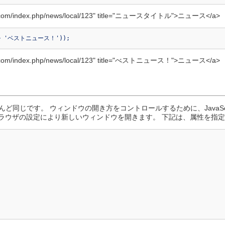
m/index.php/news/local/123" title="ニュースタイトル">ニュース</a>
' => 'ベストニュース！'));
m/index.php/news/local/123" title="べストニュース！">ニュース</a>
ど同じです。 ウィンドウの開き方をコントロールするために、JavaScrip
ラウザの設定により新しいウィンドウを開きます。 下記は、属性を指定