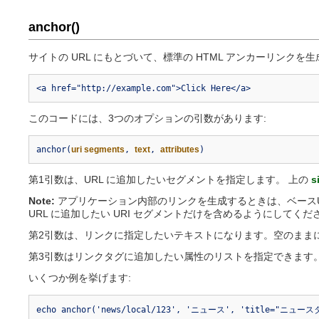
anchor()
サイトの URL にもとづいて、標準の HTML アンカーリンクを生
<a href="http://example.com">Click Here</a>
このコードには、3つのオプションの引数があります:
anchor(
uri segments
,
text
,
attributes
)
第1引数は、URL に追加したいセグメントを指定します。 上の
s
Note:
アプリケーション内部のリンクを生成するときは、ベースURL 
URL に追加したい URI セグメントだけを含めるようにしてくだ
第2引数は、リンクに指定したいテキストになります。空のままに
第3引数はリンクタグに追加したい属性のリストを指定できます
いくつか例を挙げます:
echo anchor('news/local/123', 'ニュース', 'title="ニュー