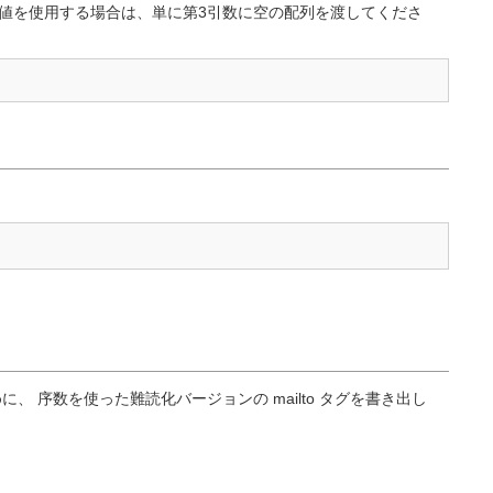
期値を使用する場合は、単に第3引数に空の配列を渡してくださ
、 序数を使った難読化バージョンの mailto タグを書き出し