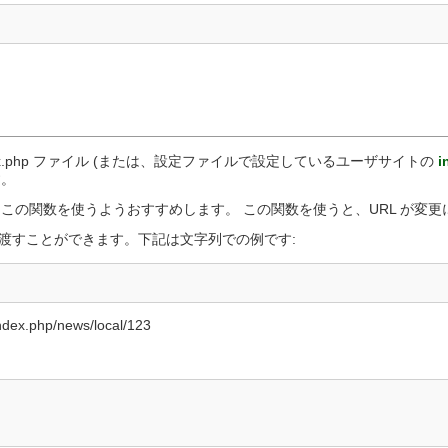
ユニットテストクラス
ルガイド
URI クラス
を書く
ユーザエージェントクラス
XML-RPC クラス
Zip 圧縮クラス
ト (日本語)
フォーラム (英語)
iki (英語)
ex.php ファイル (または、設定ファイルで設定しているユーザサイトの
i
す。
つもこの関数を使うようおすすめします。 この関数を使うと、URL が変
渡すことができます。下記は文字列での例です:
php/news/local/123