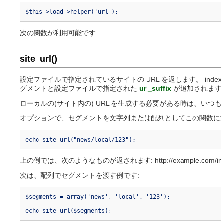
セキュリティ
$this->load->helper('url');
PHP スタイ
ドキュメント
次の関数が利用可能です:
その他の情報源
メーリングリス
site_url()
コミュニティ
コミュニティ W
設定ファイルで指定されているサイトの URL を返します。 ind
グメントと設定ファイルで指定された
url_suffix
が追加されま
ローカルの(サイト内の) URL を生成する必要がある時は、い
オプションで、セグメントを文字列または配列としてこの関数に
echo site_url("news/local/123");
上の例では、次のようなものが返されます: http://example.com/index.
次は、配列でセグメントを渡す例です:
$segments = array('news', 'local', '123');
echo site_url($segments);