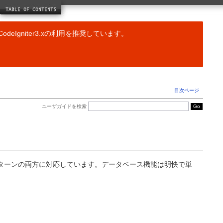
ドライバリファレンス
キャッシングクラス
データベースクラス
odeIgniter3.xの利用を推奨しています。
JavaScript クラス
ヘルパー関数リファレンス
配列ヘルパー
CAPTCHA ヘルパー
Cookie ヘルパー
目次ページ
日付ヘルパー
ディレクトリヘルパー
ユーザガイドを検索
ダウンロードヘルパー
Email ヘルパー
ファイルヘルパー
フォームヘルパー
HTML ヘルパー
語形変換ヘルパー
ord パターンの両方に対応しています。データベース機能は明快で単
言語ヘルパー
数字ヘルパー
パスヘルパー
セキュリティヘルパー
スマイリーヘルパー
文字列ヘルパー