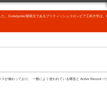
ク
クラスリファレンス
 の URL
ベンチマーククラス
カレンダークラス
しました。CodeIgniter開発元であるブリティッシュコロンビア工科大学は、C
カートクラス
設定クラス
Email クラス
暗号化クラス
er ライブラリの使用
ファイルアップロードクラス
ラリの作成
フォームバリデーション(検証)クラス
er ドライバの使用
FTP クラス
バの作成
HTML テーブルクラス
作成
画像操作クラス
アの拡張
入力クラス
動読み込み
JavaScript クラス
ローダー (読込み処理) クラス
ィング
言語クラス
出力クラス
クラスが備わっており、 一般によく使われている構造と Active Rec
ページネーションクラス
ョンのプロファイリング
セキュリティクラス
行
セッションクラス
ョンの管理
トラックバッククラス
ンドリング
テンプレートパーサクラス
構文
タイポグラフィークラス