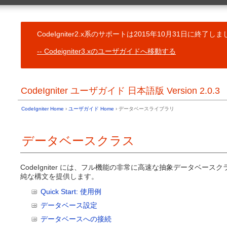
一般的なトピッ
ユーザガイド Home
CodeIgniter
目次
コントローラ
CodeIgniter2.x系のサポートは2015年10月31日に終了
基本情報
予約語一覧
サーバ必要条件
Codeigniter3.xのユーザガイドへ移動する
ビュー
ライセンス契約書 (原文と参考訳)
モデル
変更履歴
ヘルパー関数
クレジット表示
CodeIgnit
CodeIgniter ユーザガイド 日本語版 Version 2.0.3
ユーザライブ
インストール
CodeIgnit
CodeIgniter のダウンロード
ユーザドライ
CodeIgniter Home
›
ユーザガイド Home
› データベースライブラリ
インストール方法
コアクラスの
以前のバージョンからのアップグレード
フック - コ
トラブルシューティング
データベースクラス
リソースの自
イントロダクション
共通関数
URI ルーテ
はじめよう
エラー処理
CodeIgniter には、フル機能の非常に高速な抽象データベース
CodeIgniter の簡単な紹介
純な構文を提供します。
キャッシュ
CodeIgniter チートシート
アプリケーシ
サポートしている機能
Quick Start: 使用例
CLI からの実
アプリケーションフローチャート
データベース設定
アプリケーシ
Model-View-Controller
複数環境のハ
アーキテクチャのゴール
データベースへの接続
代替の PHP 