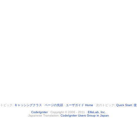
ユニットテストクラス
ルガイド
URI クラス
を書く
ユーザエージェントクラス
XML-RPC クラス
Zip 圧縮クラス
ト (日本語)
フォーラム (英語)
iki (英語)
トピック:
キャッシングクラス
·
ページの先頭
·
ユーザガイド Home
· 次のトピック:
Quick Start:
CodeIgniter
· Copyright © 2006 - 2011 ·
EllisLab, Inc.
Japanese Translation:
CodeIgniter Users Group in Japan