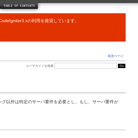
ドライバリファレンス
キャッシングクラス
データベースクラス
odeIgniter3.xの利用を推奨しています。
JavaScript クラス
ヘルパー関数リファレンス
配列ヘルパー
CAPTCHA ヘルパー
Cookie ヘルパー
目次ページ
日付ヘルパー
ディレクトリヘルパー
ユーザガイドを検索
ダウンロードヘルパー
Email ヘルパー
ファイルヘルパー
フォームヘルパー
HTML ヘルパー
語形変換ヘルパー
ッシング以外は特定のサーバ要件を必要とし、もし、サーバ要件が
言語ヘルパー
数字ヘルパー
パスヘルパー
セキュリティヘルパー
スマイリーヘルパー
文字列ヘルパー