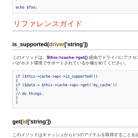
echo $foo;
リファレンスガイド
is_supported(
driver
['string'])
このメソッドは、
$this->cache->get()
経由でドライバにアクセ
バがホスト環境でサポートされているか確かめてください。
if ($this->cache->apc->is_supported())
{
if ($data = $this->cache->apc->get('my_cache'))
{
// do things.
}
}
get(
id
['string'])
このメソッドはキャッシュから1つのアイテムを取得することを