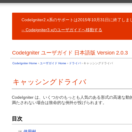
一般的なトピッ
ユーザガイド Home
CodeIgniter
目次
コントローラ
CodeIgniter2.x系のサポートは2015年10月31日に終了
基本情報
予約語一覧
サーバ必要条件
Codeigniter3.xのユーザガイドへ移動する
ビュー
ライセンス契約書 (原文と参考訳)
モデル
変更履歴
ヘルパー関数
クレジット表示
CodeIgnit
CodeIgniter ユーザガイド 日本語版 Version 2.0.3
ユーザライブ
インストール
CodeIgnit
CodeIgniter のダウンロード
ユーザドライ
CodeIgniter Home
›
ユーザガイド Home
›
ドライバ
› キャッシングドライバ
インストール方法
コアクラスの
以前のバージョンからのアップグレード
フック - コ
トラブルシューティング
キャッシングドライバ
リソースの自
イントロダクション
共通関数
URI ルーテ
はじめよう
エラー処理
CodeIgniter は、いくつかのもっとも人気のある形式の
CodeIgniter の簡単な紹介
満たされない場合は致命的な例外が投げられます。
キャッシュ
CodeIgniter チートシート
アプリケーシ
サポートしている機能
CLI からの実
アプリケーションフローチャート
目次
アプリケーシ
Model-View-Controller
複数環境のハ
アーキテクチャのゴール
代替の PHP 
使用例