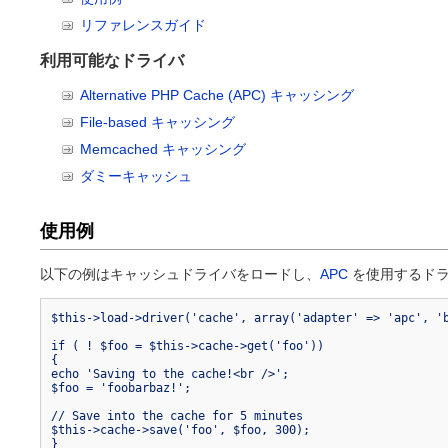
セキュリティ
リファレンスガイド
PHP スタイ
ドキュメント
利用可能なドライバ
その他の情報源
Alternative PHP Cache (APC) キャッシング
メーリングリス
File-based キャッシング
コミュニティ
コミュニティ W
Memcached キャッシング
ダミーキャッシュ
使用例
以下の例はキャッシュドライバをロードし、
APC
を使用するドラ
$this->load->driver('cache', array('adapter' => 'apc', '
if ( ! $foo = $this->cache->get('foo'))
{
echo 'Saving to the cache!<br />';
$foo = 'foobarbaz!';
// Save into the cache for 5 minutes
$this->cache->save('foo', $foo, 300);
}