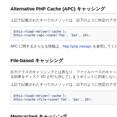
Alternative PHP Cache (APC) キャッシング
上記で記載されたすべてのメソッドは、以下のように特定のアダ
$this->load->driver('cache');
$this->cache->apc->save('foo', 'bar', 10);
APC に関するさらなる情報は、
http://php.net/apc
を参照してく
File-based キャッシング
出力クラスのキャッシングとは異なり、ファイルベースのキャッ
る効果をディスク I/O が打ち消してしまうポイントに到達しな
上記で記載されたすべてのメソッドは、以下のように特定のアダ
$this->load->driver('cache');
$this->cache->file->save('foo', 'bar', 10);
Memcached キャッシング