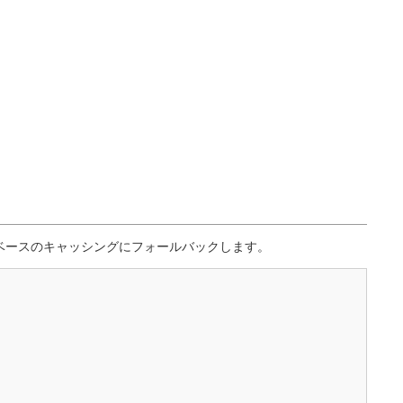
テキストヘルパー
タイポグラフィーヘルパー
URL ヘルパー
XML ヘルパー
ベースのキャッシングにフォールバックします。