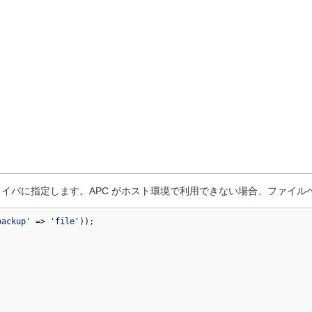
ユニットテストクラス
ルガイド
URI クラス
を書く
ユーザエージェントクラス
XML-RPC クラス
Zip 圧縮クラス
ト (日本語)
フォーラム (英語)
iki (英語)
イバに指定します。APC がホスト環境で利用できない場合、ファイル
backup' => 'file'));