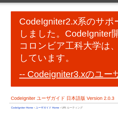
一般的なトピック
ユーザガイド Home
CodeIgniter の URL
目次
コントローラ
CodeIgniter2.x系
基本情報
予約語一覧
サーバ必要条件
ビュー
しました。CodeIgni
ライセンス契約書 (原文と参考訳)
モデル
変更履歴
ヘルパー関数
クレジット表示
CodeIgniter ライブラリの使用
コロンビア工科大学は、Cod
ユーザライブラリの作成
インストール
CodeIgniter ドライバの使用
CodeIgniter のダウンロード
しています。
ユーザドライバの作成
インストール方法
コアクラスの作成
以前のバージョンからのアップグレード
フック - コアの拡張
トラブルシューティング
Codeigniter3.x
リソースの自動読み込み
イントロダクション
共通関数
URI ルーティング
はじめよう
エラー処理
CodeIgniter の簡単な紹介
キャッシュ
CodeIgniter チートシート
アプリケーションのプロファイ
CodeIgniter ユーザガイド 日本語版 Version 2.0.3
サポートしている機能
CLI からの実行
アプリケーションフローチャート
アプリケーションの管理
Model-View-Controller
CodeIgniter Home
›
ユーザガイド Home
› URI ルーティング
複数環境のハンドリング
アーキテクチャのゴール
代替の PHP 構文